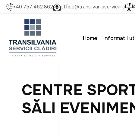
+40 757 462 862
office@transilvaniaservicii.ro
A
Home
Informatii ut
CENTRE SPORT
SĂLI EVENIME