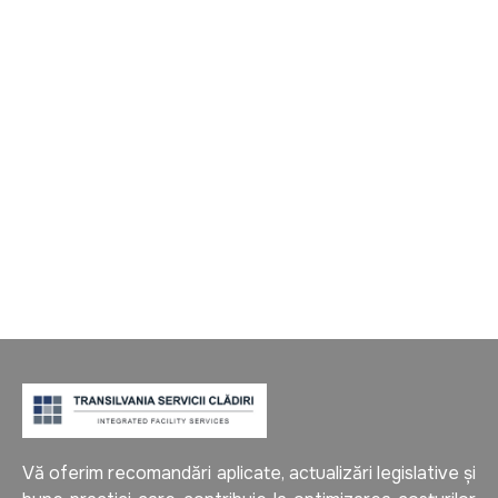
clinici și spații medicale
Servicii profesionale de decapare și sigilare
pardoseli pentru clinici, cabinete medicale,
laboratoare și spații cu trafic intens. Protecție,
întreținere mai ușoară și aspect uniform al
pardoselii.
Vă oferim recomandări aplicate, actualizări legislative și