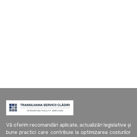
Pentru o companie ca Transilvania Servicii Clădiri
(TSC), care oferă servicii integrate de facility
management, decaparea și sigilarea pardoselilor nu
este doar o intervenție estetică, ci o investiție
strategică în protejarea activului tău imobiliar.
Vă oferim recomandări aplicate, actualizări legislative și
bune practici care contribuie la optimizarea costurilor