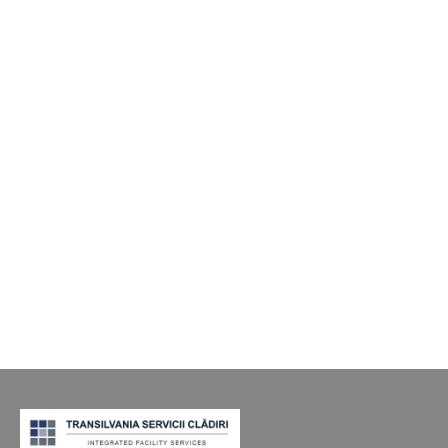
Facility management
Feb 12, 2026
Audit tehnic al unei clădiri
comerciale: ce nu vezi îți poate
costa milioane
Dar în facility management, problemele
costisitoare nu sunt cele vizibile. Sunt cele
ignorate. Un audit tehnic profesionist nu caută
defecte evidente. Caută riscuri latente.